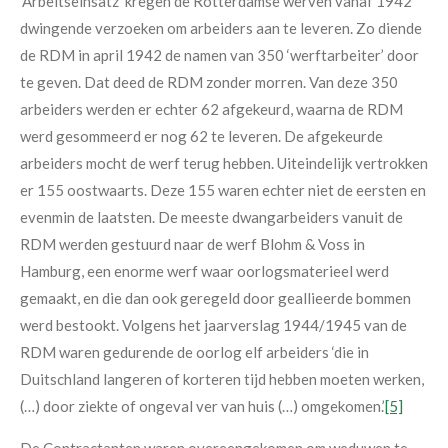
‘Arbeitseinsatz’ kregen de Rotterdamse werven vanaf 1942
dwingende verzoeken om arbeiders aan te leveren. Zo diende
de RDM in april 1942 de namen van 350 ‘werftarbeiter’ door
te geven. Dat deed de RDM zonder morren. Van deze 350
arbeiders werden er echter 62 afgekeurd, waarna de RDM
werd gesommeerd er nog 62 te leveren. De afgekeurde
arbeiders mocht de werf terug hebben. Uiteindelijk vertrokken
er 155 oostwaarts. Deze 155 waren echter niet de eersten en
evenmin de laatsten. De meeste dwangarbeiders vanuit de
RDM werden gestuurd naar de werf Blohm & Voss in
Hamburg, een enorme werf waar oorlogsmaterieel werd
gemaakt, en die dan ook geregeld door geallieerde bommen
werd bestookt. Volgens het jaarverslag 1944/1945 van de
RDM waren gedurende de oorlog elf arbeiders ‘die in
Duitschland langeren of korteren tijd hebben moeten werken,
(…) door ziekte of ongeval ver van huis (…) omgekomen.’
[5]