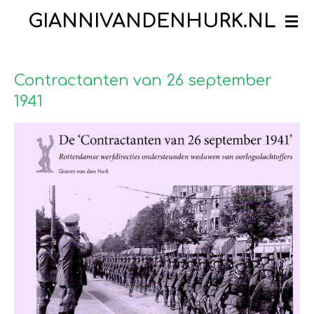
Ga
GIANNIVANDENHURK.NL
direct
naar
de
Contractanten van 26 september
hoofdinhoud
1941