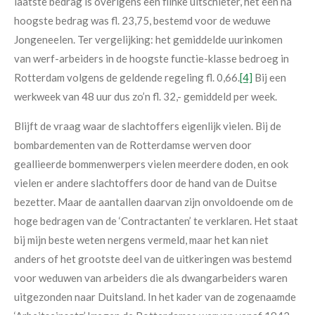
laatste bedrag is overigens een flinke uitschieter, het een na
hoogste bedrag was fl. 23,75, bestemd voor de weduwe
Jongeneelen. Ter vergelijking: het gemiddelde uurinkomen
van werf-arbeiders in de hoogste functie-klasse bedroeg in
Rotterdam volgens de geldende regeling fl. 0,66.
[4]
Bij een
werkweek van 48 uur dus zo’n fl. 32,- gemiddeld per week.
Blijft de vraag waar de slachtoffers eigenlijk vielen. Bij de
bombardementen van de Rotterdamse werven door
geallieerde bommenwerpers vielen meerdere doden, en ook
vielen er andere slachtoffers door de hand van de Duitse
bezetter. Maar de aantallen daarvan zijn onvoldoende om de
hoge bedragen van de ‘Contractanten’ te verklaren. Het staat
bij mijn beste weten nergens vermeld, maar het kan niet
anders of het grootste deel van de uitkeringen was bestemd
voor weduwen van arbeiders die als dwangarbeiders waren
uitgezonden naar Duitsland. In het kader van de zogenaamde