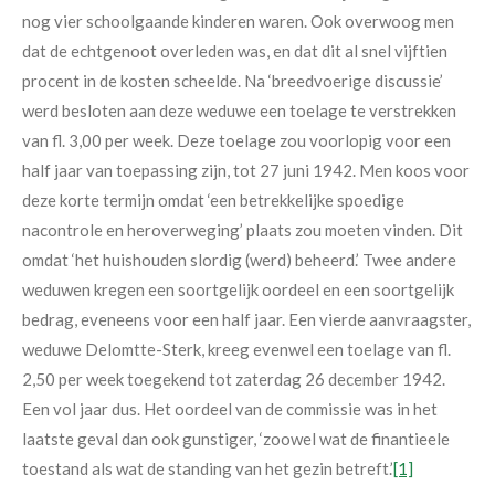
nog vier schoolgaande kinderen waren. Ook overwoog men
dat de echtgenoot overleden was, en dat dit al snel vijftien
procent in de kosten scheelde. Na ‘breedvoerige discussie’
werd besloten aan deze weduwe een toelage te verstrekken
van fl. 3,00 per week. Deze toelage zou voorlopig voor een
half jaar van toepassing zijn, tot 27 juni 1942. Men koos voor
deze korte termijn omdat ‘een betrekkelijke spoedige
nacontrole en heroverweging’ plaats zou moeten vinden. Dit
omdat ‘het huishouden slordig (werd) beheerd.’ Twee andere
weduwen kregen een soortgelijk oordeel en een soortgelijk
bedrag, eveneens voor een half jaar. Een vierde aanvraagster,
weduwe Delomtte-Sterk, kreeg evenwel een toelage van fl.
2,50 per week toegekend tot zaterdag 26 december 1942.
Een vol jaar dus. Het oordeel van de commissie was in het
laatste geval dan ook gunstiger, ‘zoowel wat de finantieele
toestand als wat de standing van het gezin betreft.’
[1]