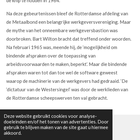
de knip te houden in 1964.
Na deze gebeurtenissen bleef de Rotterdamse afdeling van
de Metaalbond een belangrijke werkgeversvereniging. Maar
de mythe van het onneembare werkgeversbastion was
doorbroken. Bart Wilton bracht dat treffend onder woorden.
Na februari 1965 was, meende hij, de ‘mogelijkheid om
bindende afspraken over de toepassing van
arbeidsvoorwaarden te maken, beperkt’. Maar die bindende
afspraken waren tot dan toe wel de software geweest
waarop de machinerie van de werkgevers had gedraaid. ‘De
‘dictatuur van de Westersingel’ was door de werklieden van
de Rotterdamse scheepswerven ten val gebracht.
Deze website gebruikt cookies voor analyse-
doeleinden en/of het tonen van advertenties. Door
gebruik te blijven maken van de site gaat u hiermee
© 2023 - 2026 GiannivandenHurk.nl
akkoord.
Powered by
JouwWeb