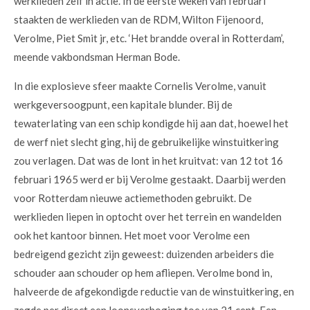
werklieden zelf in actie. In de eerste weken van februari
staakten de werklieden van de RDM, Wilton Fijenoord,
Verolme, Piet Smit jr, etc. ‘Het brandde overal in Rotterdam’,
meende vakbondsman Herman Bode.
In die explosieve sfeer maakte Cornelis Verolme, vanuit
werkgeversoogpunt, een kapitale blunder. Bij de
tewaterlating van een schip kondigde hij aan dat, hoewel het
de werf niet slecht ging, hij de gebruikelijke winstuitkering
zou verlagen. Dat was de lont in het kruitvat: van 12 tot 16
februari 1965 werd er bij Verolme gestaakt. Daarbij werden
voor Rotterdam nieuwe actiemethoden gebruikt. De
werklieden liepen in optocht over het terrein en wandelden
ook het kantoor binnen. Het moet voor Verolme een
bedreigend gezicht zijn geweest: duizenden arbeiders die
schouder aan schouder op hem afliepen. Verolme bond in,
halveerde de afgekondigde reductie van de winstuitkering, en
zegde per direct een loonsverhoging toe van 21 cent. Een