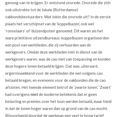
genoeg van te krijgen. Er ontstond onvrede. Onvrede die zich
ook uitstrekte tot de lokale (Rotterdamse)
vakbondsbestuurders. Wat lokte die onvrede uit? In de eerste
plaats het verschijnsel van de ‘koppelbazen’, ook wel
‘ronselaars’ of ‘duizendpoten’ genoemd. Dit waren als het
ware primitieve uitzendbureaus: koppelbazen organiseerden
een pool van werklieden, die zij verhuurden aan de
werkgevers. Omdat deze werklieden niet in dienst van de
werkgevers waren, was de cao niet van toepassing en konden
deze hogere lonen betaald krijgen. Dat was, uiteraard,
ergerniswekkend voor de werklieden die wel volgens cao
betaald kregen, en eveneens voor de vakbonden die de cao
afsloten. Het tweede element betrof de ‘zwarte lonen.’ ‘Zwart’
had overigens
niet
de moderne betekenis dat er geen
belasting en premies over het loon werden betaald, maar hield
in dat de lonen hoger waren dan op grond van de cao mocht.
Bijvoorbeeld doordat de werkman een veel te hoog tarief