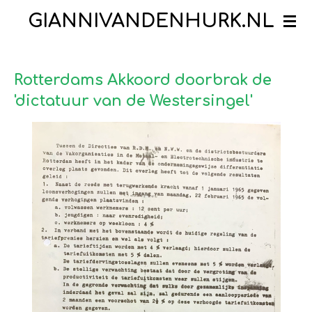
Ga
GIANNIVANDENHURK.NL
direct
naar
de
Rotterdams Akkoord doorbrak de
hoofdinhoud
'dictatuur van de Westersingel'