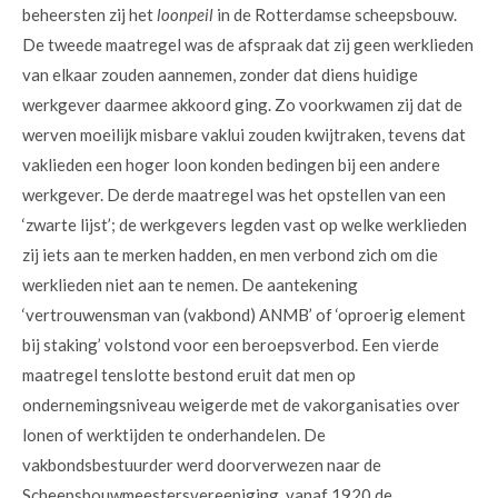
beheersten zij het
loonpeil
in de Rotterdamse scheepsbouw.
De tweede maatregel was de afspraak dat zij geen werklieden
van elkaar zouden aannemen, zonder dat diens huidige
werkgever daarmee akkoord ging. Zo voorkwamen zij dat de
werven moeilijk misbare vaklui zouden kwijtraken, tevens dat
vaklieden een hoger loon konden bedingen bij een andere
werkgever. De derde maatregel was het opstellen van een
‘zwarte lijst’; de werkgevers legden vast op welke werklieden
zij iets aan te merken hadden, en men verbond zich om die
werklieden niet aan te nemen. De aantekening
‘vertrouwensman van (vakbond) ANMB’ of ‘oproerig element
bij staking’ volstond voor een beroepsverbod. Een vierde
maatregel tenslotte bestond eruit dat men op
ondernemingsniveau weigerde met de vakorganisaties over
lonen of werktijden te onderhandelen. De
vakbondsbestuurder werd doorverwezen naar de
Scheepsbouwmeestersvereeniging, vanaf 1920 de