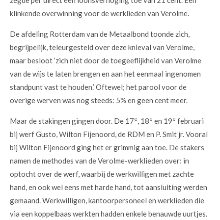
klinkende overwinning voor de werklieden van Verolme.
De afdeling Rotterdam van de Metaalbond toonde zich,
begrijpelijk, teleurgesteld over deze knieval van Verolme,
maar besloot ‘zich niet door de toegeeflijkheid van Verolme
van de wijs te laten brengen en aan het eenmaal ingenomen
standpunt vast te houden.’ Oftewel; het parool voor de
overige werven was nog steeds: 5% en geen cent meer.
e
e
e
Maar de stakingen gingen door. De 17
, 18
en 19
februari
bij werf Gusto, Wilton Fijenoord, de RDM en P. Smit jr. Vooral
bij Wilton Fijenoord ging het er grimmig aan toe. De stakers
namen de methodes van de Verolme-werklieden over: in
optocht over de werf, waarbij de werkwilligen met zachte
hand, en ook wel eens met harde hand, tot aansluiting werden
gemaand. Werkwilligen, kantoorpersoneel en werklieden die
via een koppelbaas werkten hadden enkele benauwde uurtjes.